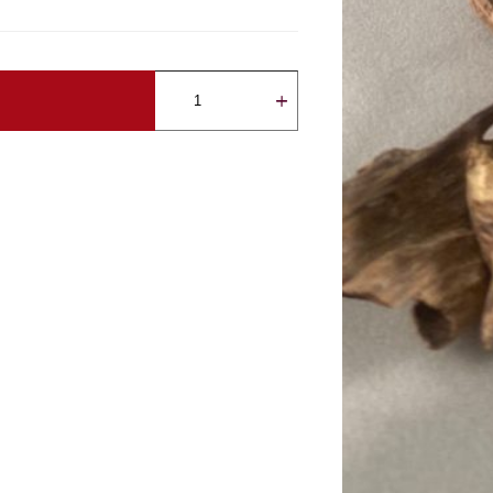
كمية
بخور
بوري
هندي
الفاخر