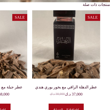
منتجات ذات صلة
SALE
SALE
عطر الدهلة الراقي مع بخور بوري هندي
عطر جبلة مع ب
37,000
د.ك
38,000
38,000
د.ك
السعر
السعر
الحالي
الأصلي
هو:
هو: