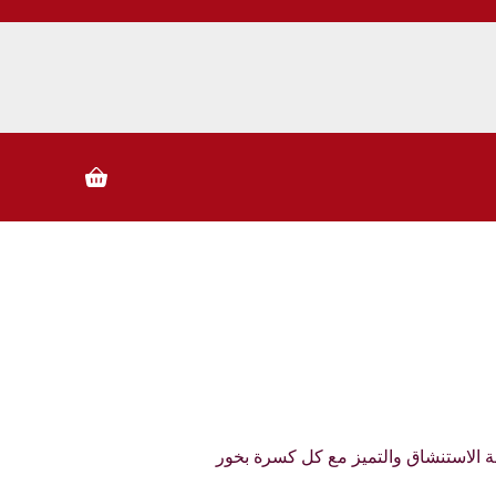
ا
ل
ت
ج
ا
و
ز
إ
Shopping
ل
cart
ى
ا
ل
م
ح
ت
و
ى
 الاستنشاق والتميز مع كل كسرة بخور