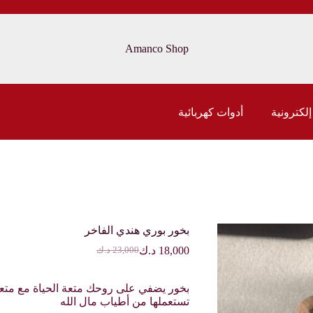
Amanco Shop
إلكترونية
أدوات كهربائية
بخور بوري هندي الفاخر
18,000
د.ك
23,000
د.ك
السعر
السعر
الحالي
الأصلي
هو:
هو:
بخور يضفي على روحك متعة الحياة مع متعة
23,000 د.ك.
18,000 د.ك.
تستعملها من أطياب مال الله