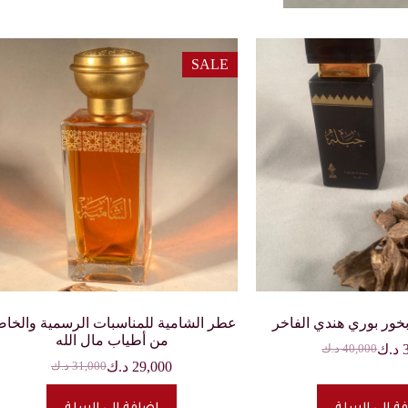
SALE
خور بوري هندي الفاخر
عطر الشامية للمناسبات الرسمية والخا
من أطياب مال الله
د.ك
40,000
د.ك
السعر
السعر
29,000
د.ك
31,000
د.ك
الحالي
الأصلي
السعر
السعر
هو:
هو:
الحالي
الأصلي