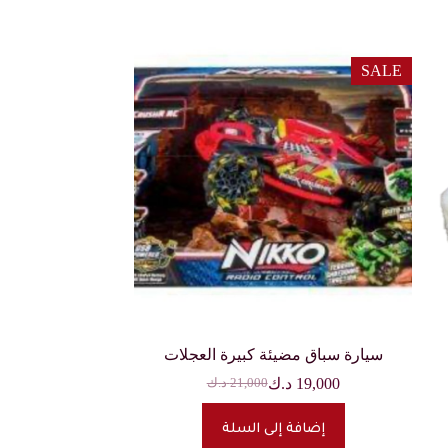
SALE
سيارة سباق مضيئة كبيرة العجلات
19,000
د.ك
21,000
د.ك
السعر
السعر
الحالي
الأصلي
هو:
هو:
إضافة إلى السلة