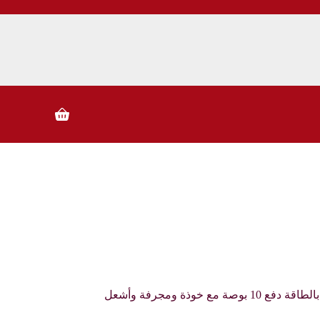
ا
ل
ت
ج
ا
و
ز
إ
Shopping
ل
cart
ى
ا
ل
م
ح
ت
و
ى
خوذة، مجرفة، أشعل النار وغربل آلة تعمل بالطاقة دفع 10 بوصة مع خوذة ومجرفة وأشعل