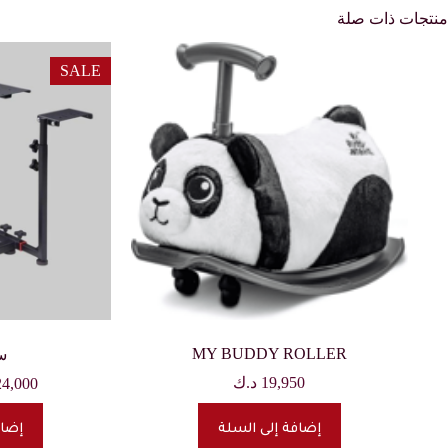
منتجات ذات صلة
SALE
MY BUDDY ROLLER
ست
19,950
د.ك
24,000
إضافة إلى السلة
إضاف