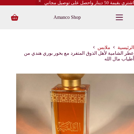
اشتري بقيمة 50 دينار واحصل على توصيل مجاني
ا
ل
Amanco Shop
ت
Shopping
ج
cart
ا
و
ز
إ
الرئيسية
ملابس
ل
عطر الشامية لأهل الذوق المتفرد مع بخور بوري هندي من
ى
أطياب مال الله
ا
ل
م
ح
ت
و
ى