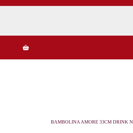
ا
ل
ت
ج
ا
و
ز
إ
Shopping
ل
cart
ى
ا
ل
م
ح
ت
و
ى
BAMBOLINA AMORE 33CM DRINK N