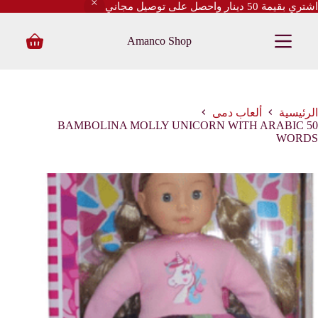
اشتري بقيمة 50 دينار واحصل على توصيل مجاني
ا
ل
Amanco Shop
ت
Shopping
ج
cart
ا
و
ز
إ
الرئيسية
ألعاب دمى
ل
BAMBOLINA MOLLY UNICORN WITH ARABIC 50
ى
WORDS
ا
ل
م
ح
ت
و
ى