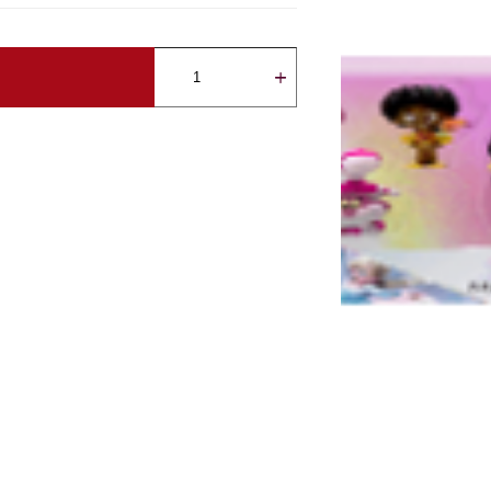
كمية
D100
Celebration
Figures
-
(Magical
Moments)