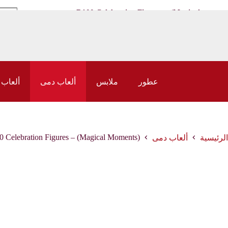
اشتري بقيمة 50 دينار واحصل على توصيل مجاني
كمية
D100 Celebration Figures – (Magical
12,950
د.ك
D100
Moments)
ration
igures
-
agical
ents)
عطور
ملابس
ألعاب دمى
ألعاب 
 Celebration Figures – (Magical Moments)
الرئيسية
ألعاب دمى