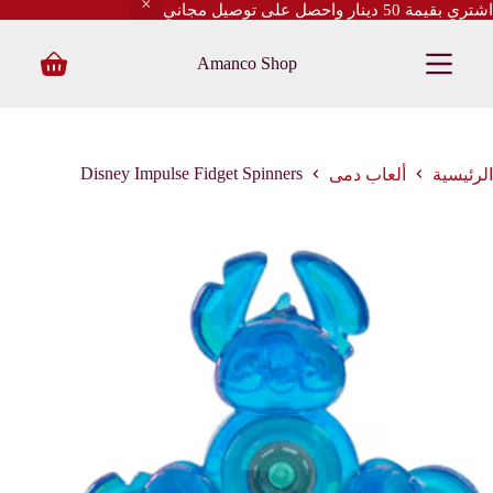
اشتري بقيمة 50 دينار واحصل على توصيل مجاني
ا
ل
Amanco Shop
ت
Shopping
ج
cart
ا
و
ز
إ
Disney Impulse Fidget Spinners
الرئيسية
ألعاب دمى
ل
ى
ا
ل
م
ح
ت
و
ى