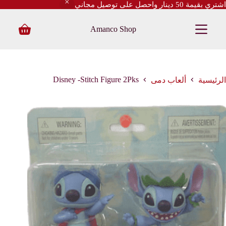
اشتري بقيمة 50 دينار واحصل على توصيل مجاني
ا
ل
Amanco Shop
ت
Shopping
ج
cart
ا
و
ز
إ
Disney -Stitch Figure 2Pks
الرئيسية
ألعاب دمى
ل
ى
ا
ل
م
ح
ت
و
ى